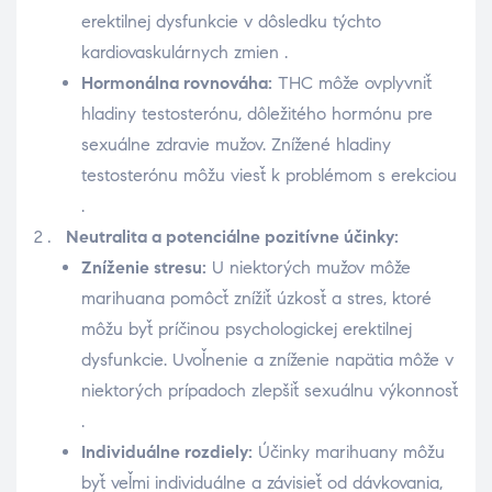
erektilnej dysfunkcie v dôsledku týchto
kardiovaskulárnych zmien .
Hormonálna rovnováha:
THC môže ovplyvniť
hladiny testosterónu, dôležitého hormónu pre
sexuálne zdravie mužov. Znížené hladiny
testosterónu môžu viesť k problémom s erekciou
.
Neutralita a potenciálne pozitívne účinky:
Zníženie stresu:
U niektorých mužov môže
marihuana pomôcť znížiť úzkosť a stres, ktoré
môžu byť príčinou psychologickej erektilnej
dysfunkcie. Uvoľnenie a zníženie napätia môže v
niektorých prípadoch zlepšiť sexuálnu výkonnosť
.
Individuálne rozdiely:
Účinky marihuany môžu
byť veľmi individuálne a závisieť od dávkovania,