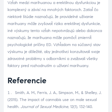
Vzťah medzi marihuanou a erektilnou dysfunkciou je
komplexný a závisí na mnohých faktoroch. Zatiaľ čo
niektoré štúdie naznačujú, že pravidelné užívanie
marihuany môže zvyšovať riziko erektilnej dysfunkcie,
iné výskumy tento vzťah nepotvrdzujú alebo dokonca
naznačujú, že marihuana môže pomôcť zmierniť
psychologické príčiny ED. Vzhľadom na súčasný stav
výskumu je dôležité, aby jednotlivci konzultovali svoje
zdravotné problémy s odborníkmi a zvažovali všetky
faktory pred rozhodnutím o užívaní marihuany.
Referencie
Smith, A. M., Ferris, J. A., Simpson, M., & Shelley, J.
(2015). The impact of cannabis use on male sexual
health.
Journal of Sexual Medicine
, 12(1), 132-140.