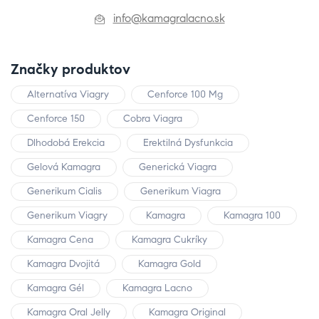
info@kamagralacno.sk
Značky produktov
Alternatíva Viagry
Cenforce 100 Mg
Cenforce 150
Cobra Viagra
Dlhodobá Erekcia
Erektilná Dysfunkcia
Gelová Kamagra
Generická Viagra
Generikum Cialis
Generikum Viagra
Generikum Viagry
Kamagra
Kamagra 100
Kamagra Cena
Kamagra Cukríky
Kamagra Dvojitá
Kamagra Gold
Kamagra Gél
Kamagra Lacno
Kamagra Oral Jelly
Kamagra Original