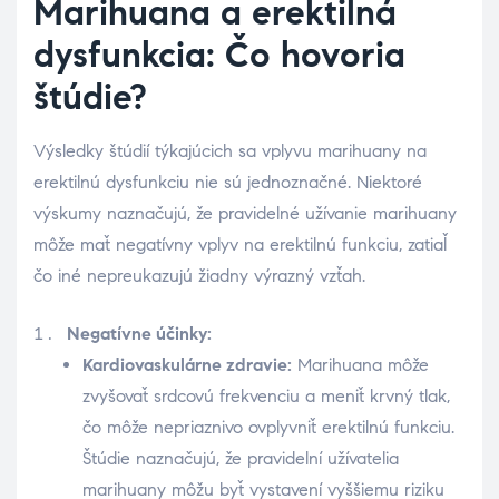
Marihuana a erektilná
dysfunkcia: Čo hovoria
štúdie?
Výsledky štúdií týkajúcich sa vplyvu marihuany na
erektilnú dysfunkciu nie sú jednoznačné. Niektoré
výskumy naznačujú, že pravidelné užívanie marihuany
môže mať negatívny vplyv na erektilnú funkciu, zatiaľ
čo iné nepreukazujú žiadny výrazný vzťah.
Negatívne účinky:
Kardiovaskulárne zdravie:
Marihuana môže
zvyšovať srdcovú frekvenciu a meniť krvný tlak,
čo môže nepriaznivo ovplyvniť erektilnú funkciu.
Štúdie naznačujú, že pravidelní užívatelia
marihuany môžu byť vystavení vyššiemu riziku