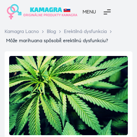
MENU
Kamagra Lacno
>
Blog
>
Erektilná dysfunkcia
>
Môže marihuana spôsobiť erektilnú dysfunkciu?