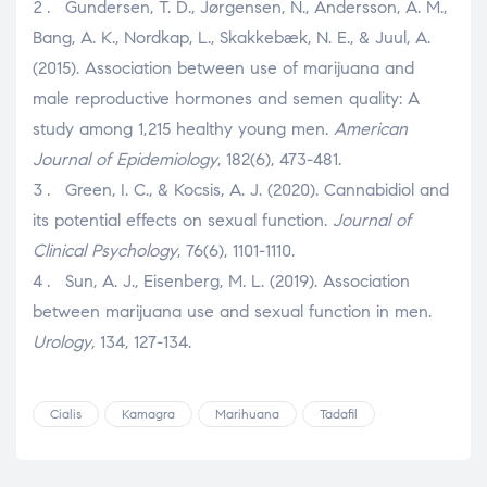
Gundersen, T. D., Jørgensen, N., Andersson, A. M.,
Bang, A. K., Nordkap, L., Skakkebæk, N. E., & Juul, A.
(2015). Association between use of marijuana and
male reproductive hormones and semen quality: A
study among 1,215 healthy young men.
American
Journal of Epidemiology
, 182(6), 473-481.
Green, I. C., & Kocsis, A. J. (2020). Cannabidiol and
its potential effects on sexual function.
Journal of
Clinical Psychology
, 76(6), 1101-1110.
Sun, A. J., Eisenberg, M. L. (2019). Association
between marijuana use and sexual function in men.
Urology
, 134, 127-134.
Cialis
Kamagra
Marihuana
Tadafil